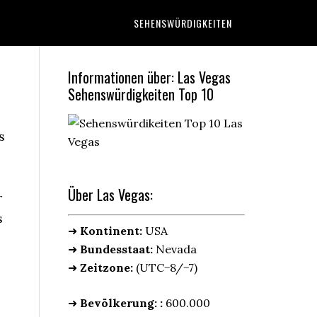
SEHENSWÜRDIGKEITEN
Informationen über: Las Vegas
Sehenswürdigkeiten Top 10
s
Über Las Vegas:
r
s
➜
Kontinent:
USA
➜
Bundesstaat:
Nevada
➜
Zeitzone:
(UTC−8/−7)
➜
Bevölkerung: :
600.000