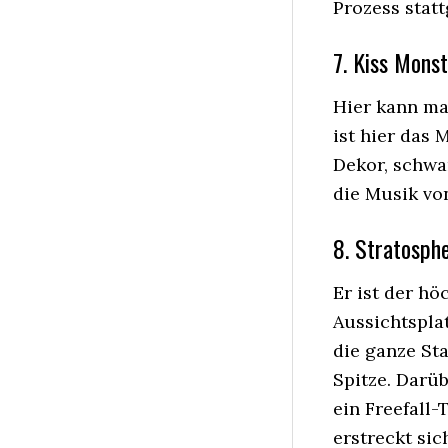
Prozess stat
7. Kiss Monst
Hier kann ma
ist hier das 
Dekor, schwa
die Musik von
8. Stratosph
Er ist der hö
Aussichtspla
die ganze Sta
Spitze. Darü
ein Freefall-
erstreckt si