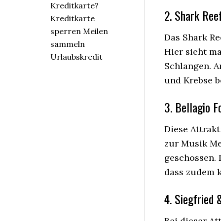
Kreditkarte?
2. Shark Ree
Kreditkarte
sperren Meilen
Das Shark Re
sammeln
Hier sieht m
Urlaubskredit
Schlangen. 
und Krebse b
3. Bellagio F
Diese Attrak
zur Musik Me
geschossen. D
dass zudem k
4. Siegfried
Bei dieser At