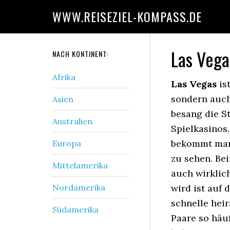
WWW.REISEZIEL-KOMPASS.DE
Las Vega
NACH KONTINENT:
Afrika
Las Vegas
is
sondern auch
Asien
besang die St
Australien
Spielkasinos.
bekommt man
Europa
zu sehen. Bei
Mittelamerika
auch wirklic
Nordamerika
wird ist auf
schnelle heir
Südamerika
Paare so häu