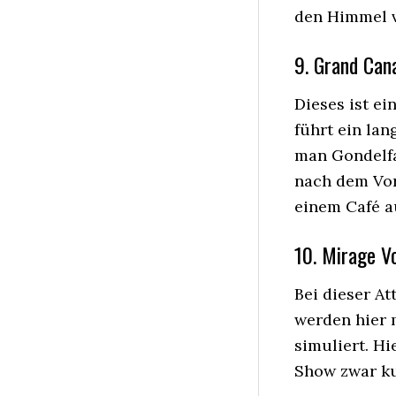
den Himmel v
9. Grand Can
Dieses ist e
führt ein la
man Gondelf
nach dem Vor
einem Café a
10. Mirage V
Bei dieser At
werden hier 
simuliert. Hi
Show zwar ku