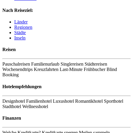
Nach Reiseziel:
Länder
Regionen
Städte
Inseln
Reisen
Pauschalreisen Familienurlaub Singlereisen Städtereisen
Wochenendtrips Kreuzfahrten Last-Minute Frühbucher Blind
Booking
Hotelempfehlungen
Designhotel Familienhotel Luxushotel Romantikhotel Sporthotel
Stadthotel Wellnesshotel
Finanzen
Welche Kreditkarte? Kreditkarte sperren Meilen sammeln