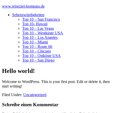
www.reiseziel-kompass.de
Sehenswürdigkeiten
Top 10 – San Francisco
Top 10- Hawaii
Top 10 – Las Vegas
Top 10 – Westküste USA
Top 10 – Los Angeles
Top 10 – Miami
Top 10 – Route 66
Top 10 – Chicago
Top 10 – Ostküste USA
Top 10 – San Diego
Hello world!
Welcome to WordPress. This is your first post. Edit or delete it, then
start writing!
Filed Under:
Uncategorized
Schreibe einen Kommentar